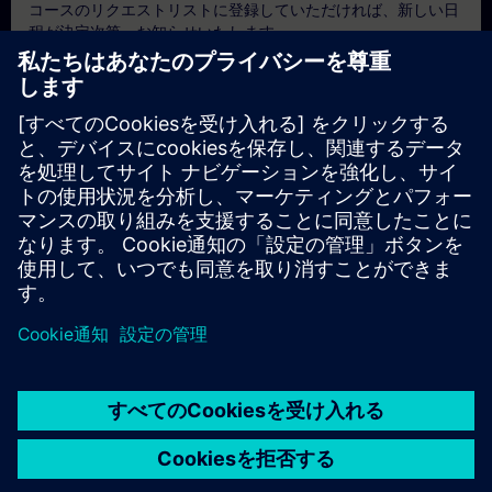
コースのリクエストリストに登録していただければ、新しい日
程が決定次第、お知らせいたします。
通知サービスを有効にする
個別見積もり
本トレーニングの標準価格表（例：購買部門向け）をご希望の
場合は、以下のリンクをクリックしてください。まず、お客様
の基本情報をご入力いただくと、その後、見積書がメールで送
付されます。
見積もりを依頼する
© Siemens AG 2026
home
group_work
explore
timeline
more_horiz
Corporate Information
クッキー通知
利用規約とプライバシーポリ