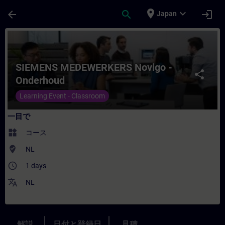
メインコンテンツ
ページが読み込まれました
place
expand_more
arrow_back
search
login
Japan
コース - SIEMENS MEDEWERKERS Novi
SIEMENS MEDEWERKERS Novigo -
share
Onderhoud
Learning Event - Classroom
一目で
widgets
コース
where_to_vote
NL
access_time
1 days
translate
NL
解説
日付と登録日
見積