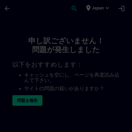
メインコンテンツ
ページが読み込まれました
place
expand_more
arrow_back
search
login
Japan
Toc | SITRAIN
申し訳ございません！
問題が発生しました
以下をおすすめします：
キャッシュを空にし、ページを再度読み込
んで下さい。
サイトの問題の疑いがありますか？
問題を報告