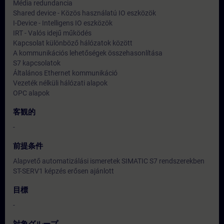
Média redundancia
Shared device - Közös használatú IO eszközök
I-Device - Intelligens IO eszközök
IRT - Valós idejű működés
Kapcsolat különböző hálózatok között
A kommunikációs lehetőségek összehasonlítása
S7 kapcsolatok
Általános Ethernet kommunikáció
Vezeték nélküli hálózati alapok
OPC alapok
客観的
-
前提条件
Alapvető automatizálási ismeretek SIMATIC S7 rendszerekben
ST-SERV1 képzés erősen ajánlott
目標
-