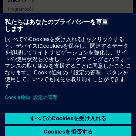
対象グループ
Programozók
Üzembe helyező mérnökök
Szerviz szakemberek
Üzemeltetési és karbantartási szakemberek
日付と登録日
現在利用可能なイベントはありません
コースのリクエストリストに登録していただければ、新しい日
程が決定次第、お知らせいたします。
通知サービスを有効にする
© Siemens AG 2026
home
group_work
explore
timeline
more_horiz