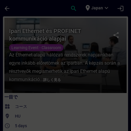
メインコンテンツ
ページが読み込まれました
place
expand_more
arrow_back
search
login
Japan
コース - Ipari Ethernet és PROFINET 
Ipari Ethernet és PROFINET
share
kommunikáció alapjai
Learning Event - Classroom
Az Ethernet-alapú hálózati rendszerek napjainkban
egyre inkább előretörnek az iparban. A képzés során a
résztvevők megismerhetik az ipari Ethernet alapú
kommunikáció...
詳しく見る
一目で
widgets
コース
where_to_vote
HU
access_time
5 days