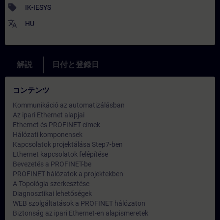
sell
IK-IESYS
translate
HU
解説
日付と登録日
コンテンツ
Kommunikáció az automatizálásban
Az ipari Ethernet alapjai
Ethernet és PROFINET címek
Hálózati komponensek
Kapcsolatok projektálása Step7-ben
Ethernet kapcsolatok felépítése
Bevezetés a PROFINET-be
PROFINET hálózatok a projektekben
A Topológia szerkesztése
Diagnosztikai lehetőségek
WEB szolgáltatások a PROFINET hálózaton
Biztonság az ipari Ethernet-en alapismeretek