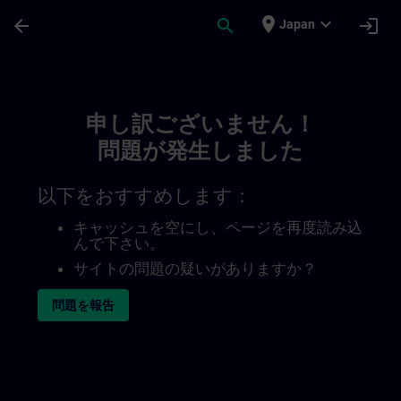
メインコンテンツ
ページが読み込まれました
place
expand_more
arrow_back
search
login
Japan
Toc | SITRAIN
申し訳ございません！
問題が発生しました
以下をおすすめします：
キャッシュを空にし、ページを再度読み込
んで下さい。
サイトの問題の疑いがありますか？
問題を報告