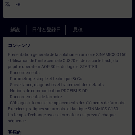
translate
FR
解説
日付と登録日
見積
コンテンツ
Présentation générale de la solution en armoire SINAMICS G150
- Utilisation de l'unité centrale CU320 et de sa carte flash, du
pupitre opérateur AOP 30 et du logiciel STARTER
- Raccordements
- Paramétrage simple et technique Bi-Co
- Surveillance, diagnostics et traitement des défauts
- Notions de communication PROFIBUS-DP
- Raccordements de l'armoire
- Câblages internes et remplacements des éléments de l'armoire
Exercices pratiques sur armoire didactique SINAMICS G150.
Un temps d’échange avec le formateur est prévu à chaque
séquence.
客観的