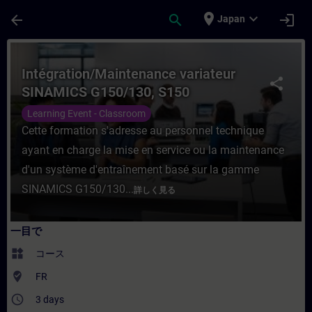
メインコンテンツ
ページが読み込まれました
place
expand_more
arrow_back
search
login
Japan
コース - Intégration/Maintenance var
Intégration/Maintenance variateur
share
SINAMICS G150/130, S150
Learning Event - Classroom
Cette formation s'adresse au personnel technique
ayant en charge la mise en service ou la maintenance
d'un système d'entraînement basé sur la gamme
SINAMICS G150/130...
詳しく見る
一目で
widgets
コース
where_to_vote
FR
access_time
3 days