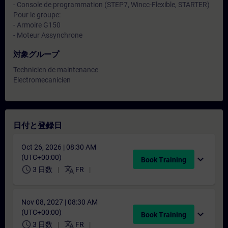
- Console de programmation (STEP7, Wincc-Flexible, STARTER)
Pour le groupe:
- Armoire G150
- Moteur Assynchrone
対象グループ
Technicien de maintenance
Electromecanicien
日付と登録日
Oct 26, 2026 | 08:30 AM
(UTC+00:00)
expand_more
Book Training
schedule
translate
3 日数
FR
Nov 08, 2027 | 08:30 AM
(UTC+00:00)
expand_more
Book Training
schedule
translate
3 日数
FR