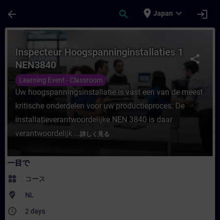
メインコンテンツ
ページが読み込まれました
place
expand_more
arrow_back
search
login
Japan
コース - Inspecteur Hoogspanningins
Inspecteur Hoogspanninginstallaties 1
share
NEN3840
Learning Event - Classroom
Uw hoogspanningsinstallatie is vast een van de meest
kritische onderdelen voor uw productieproces. De
installatieverantwoordelijke NEN 3840 is daar
verantwoordelijk ...
詳しく見る
一目で
widgets
コース
where_to_vote
NL
access_time
2 days