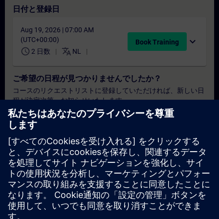
日付と登録日
Aug 19, 2026 | 07:00 AM
(UTC+00:00)
expand_more
Book Training
schedule
translate
2 日数
NL
ご希望の日程が見つかりませんでしたか？
コースのリクエストリストに登録していただければ、新しい日
程が決定次第、お知らせいたします。
通知サービスを有効にする
個別見積もり
本トレーニングの標準価格表（例：購買部門向け）をご希望の
場合は、以下のリンクをクリックしてください。まず、お客様
の基本情報をご入力いただくと、その後、見積書がメールで送
付されます。
見積もりを依頼する