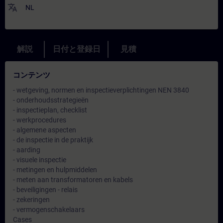
translate
NL
解説
日付と登録日
見積
コンテンツ
- wetgeving, normen en inspectieverplichtingen NEN 3840
- onderhoudsstrategieën
- inspectieplan, checklist
- werkprocedures
- algemene aspecten
- de inspectie in de praktijk
- aarding
- visuele inspectie
- metingen en hulpmiddelen
- meten aan transformatoren en kabels
- beveiligingen - relais
- zekeringen
- vermogenschakelaars
Cases