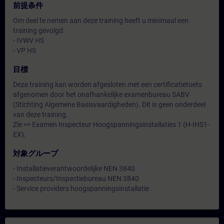
前提条件
Om deel te nemen aan deze training heeft u minimaal een
training gevolgd:
- IVWV HS
- VP HS
目標
Deze training kan worden afgesloten met een certificatietoets
afgenomen door het onafhankelijke examenbureau SABV
(Stichting Algemene Basisvaardigheden). Dit is geen onderdeel
van deze training.
Zie >> Examen Inspecteur Hoogspanningsinstallaties 1 (H-IHS1-
EX).
対象グループ
- Installatieverantwoordelijke NEN 3840
- Inspecteurs/Inspectiebureau NEN 3840
- Service providers hoogspanningsinstallatie