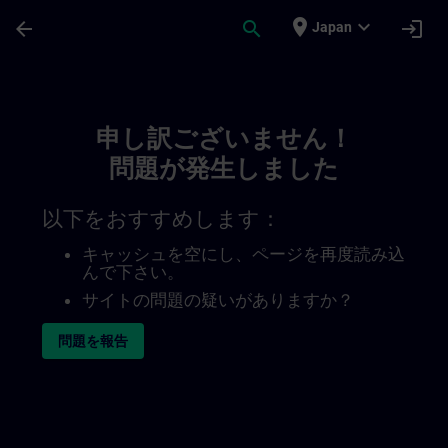
メインコンテンツ
ページが読み込まれました
place
expand_more
arrow_back
search
login
Japan
Toc | SITRAIN
申し訳ございません！
問題が発生しました
以下をおすすめします：
キャッシュを空にし、ページを再度読み込
んで下さい。
サイトの問題の疑いがありますか？
問題を報告