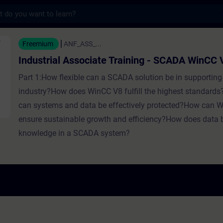
s
 Associate Training - SCADA WinCC
Freemium
ANF_ASS_...
Industrial Associate Training - SCADA WinCC 
Part 1:How flexible can a SCADA solution be in supporting 
industry?How does WinCC V8 fulfill the highest standards
can systems and data be effectively protected?How can 
ensure sustainable growth and efficiency?How does data
knowledge in a SCADA system?