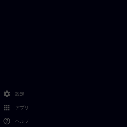
settings
設定
apps
アプリ
help_outline
ヘルプ