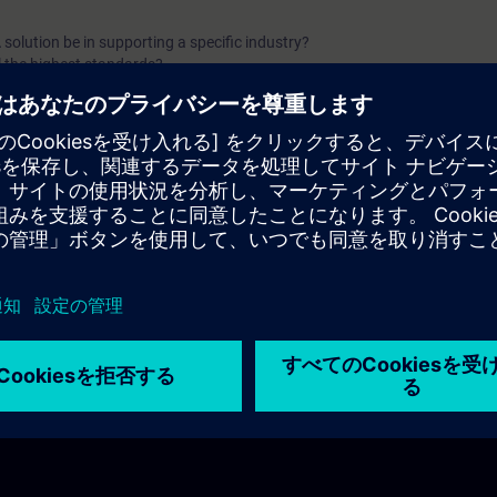
solution be in supporting a specific industry?
l the highest standards?
 be effectively protected?
 sustainable growth and efficiency?
nowledge in a SCADA system?