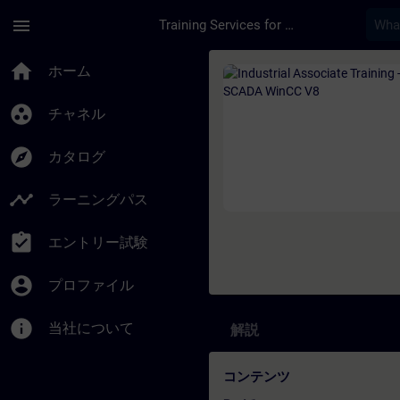
メインコンテンツ
ページが読み込まれました
menu
Training Services for Digital Industries
コース - Industrial
home
ホーム
group_work
チャネル
explore
カタログ
timeline
ラーニングパス
assignment_turned_in
エントリー試験
account_circle
プロファイル
info
当社について
解説
コンテンツ