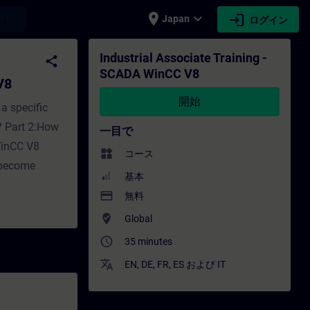
place
expand_more
login
earch
Japan
ログイン
 V8 - トレーニング - トレーニング - 専門家開発 | S
Industrial Associate Training -
share
SCADA WinCC V8
V8
開始
a specific
? Part 2:How
一目で
WinCC V8
widgets
コース
 become
基本
payment
無料
where_to_vote
Global
access_time
35 minutes
translate
EN
,
DE
,
FR
,
ES
および
IT