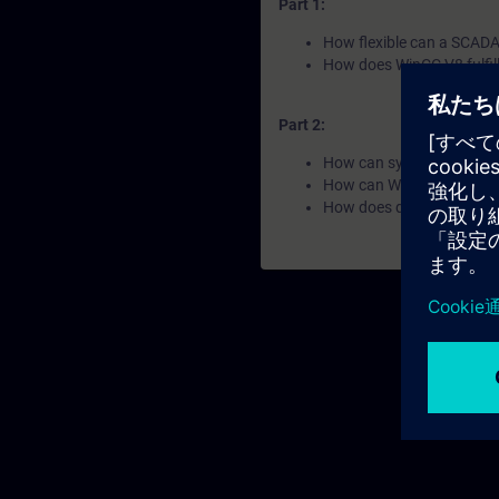
Part 1:
How flexible can a SCADA 
How does WinCC V8 fulfil
Part 2:
How can systems and data
How can WinCC V8 ensure
How does data become k