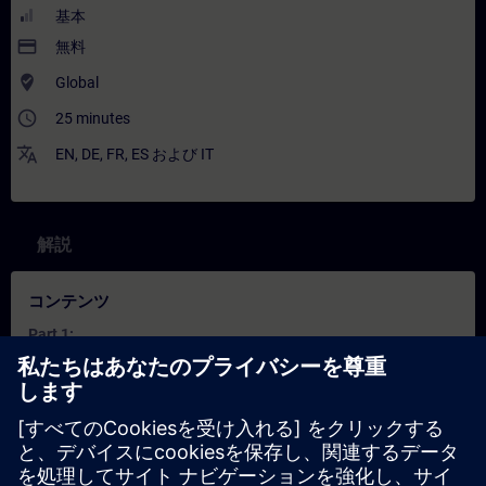
基本
payment
無料
where_to_vote
Global
access_time
25 minutes
translate
EN
,
DE
,
FR
,
ES
および
IT
解説
コンテンツ
Part 1:
Why is the decentralized periphery so useful?
What makes a ET 200clean so special?
What is IO-Link?
Part 2: