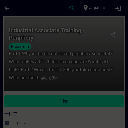
メインコンテンツ
ページが読み込まれました
place
expand_more
arrow_back
search
login
Japan
コース - Industrial Associate Traini
Industrial Associate Training -
share
Periphery
Freemium
Part 1:Why is the decentralized periphery so useful?
What makes a ET 200clean so special?What is IO-
Link? Part 2:How is the ET 200 portfolio structured?
What are the d...
詳しく見る
開始
一目で
widgets
コース