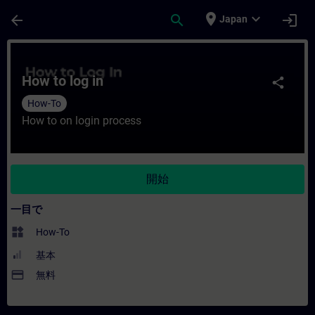
メインコンテンツ
ページが読み込まれました
place
expand_more
arrow_back
search
login
Japan
コース - How to log in - トレーニング -
How to log in
share
How-To
How to on login process
開始
一目で
widgets
How-To
基本
payment
無料