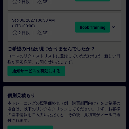
schedule
translate
2 日数
DE
Sep 06, 2027 | 06:30 AM
(UTC+00:00)
expand_more
Book Training
schedule
translate
2 日数
DE
ご希望の日程が見つかりませんでしたか？
コースのリクエストリストに登録していただければ、新しい日
程が決定次第、お知らせいたします。
通知サービスを有効にする
個別見積もり
本トレーニングの標準価格表（例：購買部門向け）をご希望の
場合は、以下のリンクをクリックしてください。まず、お客様
の基本情報をご入力いただくと、その後、見積書がメールで送
付されます。