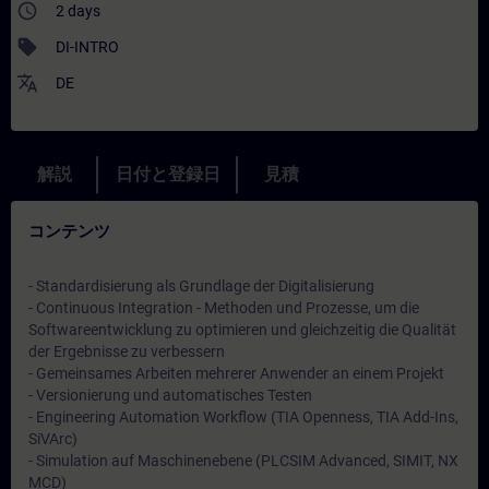
access_time
2 days
sell
DI-INTRO
translate
DE
解説
日付と登録日
見積
コンテンツ
- Standardisierung als Grundlage der Digitalisierung
- Continuous Integration - Methoden und Prozesse, um die
Softwareentwicklung zu optimieren und gleichzeitig die Qualität
der Ergebnisse zu verbessern
- Gemeinsames Arbeiten mehrerer Anwender an einem Projekt
- Versionierung und automatisches Testen
- Engineering Automation Workflow (TIA Openness, TIA Add-Ins,
SiVArc)
- Simulation auf Maschinenebene (PLCSIM Advanced, SIMIT, NX
MCD)