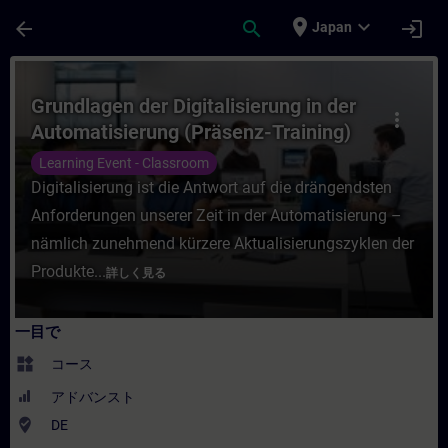
メインコンテンツ
ページが読み込まれました
place
expand_more
arrow_back
search
login
Japan
コース - Grundlagen der Digitalisierun
Grundlagen der Digitalisierung in der
more_vert
Automatisierung (Präsenz-Training)
Learning Event - Classroom
Digitalisierung ist die Antwort auf die drängendsten
Anforderungen unserer Zeit in der Automatisierung –
nämlich zunehmend kürzere Aktualisierungszyklen der
Produkte...
詳しく見る
一目で
widgets
コース
アドバンスト
where_to_vote
DE