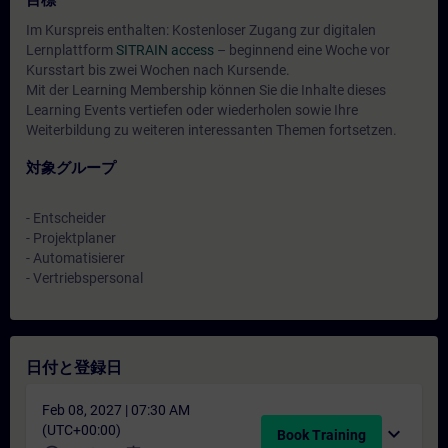
目標
Im Kurspreis enthalten: Kostenloser Zugang zur digitalen
Lernplattform
SITRAIN access
– beginnend eine Woche vor
Kursstart bis zwei Wochen nach Kursende.
Mit der Learning Membership können Sie die Inhalte dieses
Learning Events vertiefen oder wiederholen sowie Ihre
Weiterbildung zu weiteren interessanten Themen fortsetzen.
対象グループ
- Entscheider
- Projektplaner
- Automatisierer
- Vertriebspersonal
日付と登録日
Feb 08, 2027 | 07:30 AM
(UTC+00:00)
expand_more
Book Training