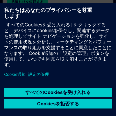
見積もりを依頼する
専用トレーニングのお問い合わせ
オンサイト、オンライン、または当社のSITRAINトレーニング
センターでの専用トレーニングコースの見積もりをご希望の場
合は、以下の問い合わせフォームにご記入ください。このタイ
プのお問い合わせは、大人数（6名以上）のグループに適して
います。ご連絡先とトレーニングのご要望をご入力いただく
と、当社から見積もりをお送りいたします。
専用見積もりを依頼する
© Siemens AG 2026
home
group_work
explore
timeline
more_horiz
Corporate Information
クッキー通知
利用規約とプライバシーポリ
ホーム
チャネル
カタログ
学習パス
詳しく見る