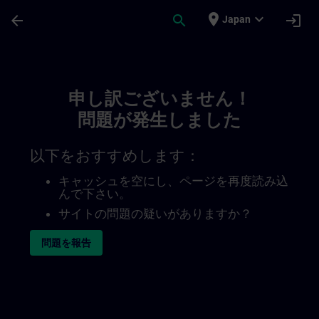
メインコンテンツ
ページが読み込まれました
place
expand_more
arrow_back
search
login
Japan
Toc | SITRAIN
申し訳ございません！
問題が発生しました
以下をおすすめします：
キャッシュを空にし、ページを再度読み込
んで下さい。
サイトの問題の疑いがありますか？
問題を報告