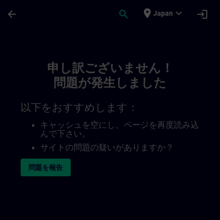
メインコンテンツ
ページが読み込まれました
place
expand_more
arrow_back
search
login
Japan
Toc | SITRAIN
申し訳ございません！
問題が発生しました
以下をおすすめします：
キャッシュを空にし、ページを再度読み込
んで下さい。
サイトの問題の疑いがありますか？
問題を報告