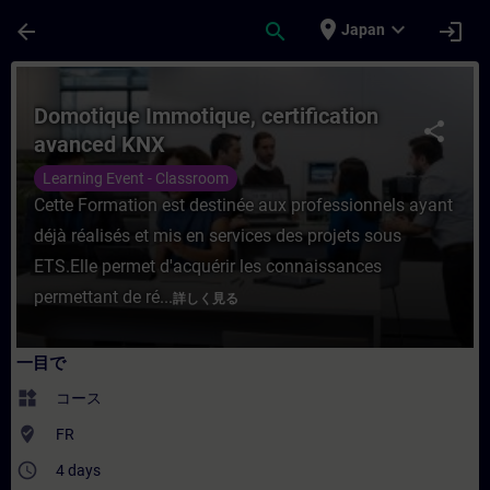
メインコンテンツ
ページが読み込まれました
place
expand_more
arrow_back
search
login
Japan
コース - Domotique Immotique, certi
Domotique Immotique, certification
share
avanced KNX
Learning Event - Classroom
Cette Formation est destinée aux professionnels ayant
déjà réalisés et mis en services des projets sous
ETS.Elle permet d'acquérir les connaissances
permettant de ré...
詳しく見る
一目で
widgets
コース
where_to_vote
FR
access_time
4 days