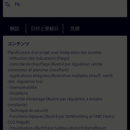
translate
FR
解説
日付と登録日
見積
コンテンツ
Planification d'un projet avec intégration des suretés.
- Utilisation des indicateurs (Flags)
- Contrôle de chauffage (illustré par régulation ventilo
convecteur et plancher chauffant)
- Applications intégrées (illustration multiples chauff. ventil.
clim. regulation lux)
- Interopérabilité
- Coupleurs
- Contrôle d'éclairage (illustré par régulation à lumière
constante)
- Technique de sécurité
- Fonctions logiques (illustré par SUNtracking et VMC Hydro,
CO2 Régulé)
- Visualisation (illustré par tableau de bord énergétique)