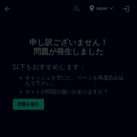
メインコンテンツ
ページが読み込まれました
place
expand_more
arrow_back
search
login
Japan
Toc | SITRAIN
申し訳ございません！
問題が発生しました
以下をおすすめします：
キャッシュを空にし、ページを再度読み込
んで下さい。
サイトの問題の疑いがありますか？
問題を報告