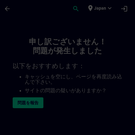
メインコンテンツ
ページが読み込まれました
place
expand_more
arrow_back
search
login
Japan
Toc | SITRAIN
申し訳ございません！
問題が発生しました
以下をおすすめします：
キャッシュを空にし、ページを再度読み込
んで下さい。
サイトの問題の疑いがありますか？
問題を報告