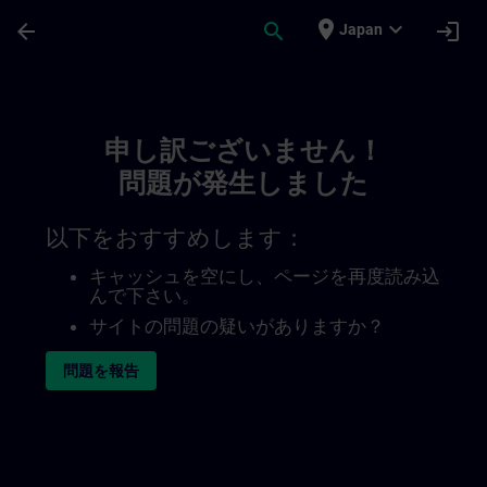
メインコンテンツ
ページが読み込まれました
place
expand_more
arrow_back
search
login
Japan
Toc | SITRAIN
申し訳ございません！
問題が発生しました
以下をおすすめします：
キャッシュを空にし、ページを再度読み込
んで下さい。
サイトの問題の疑いがありますか？
問題を報告