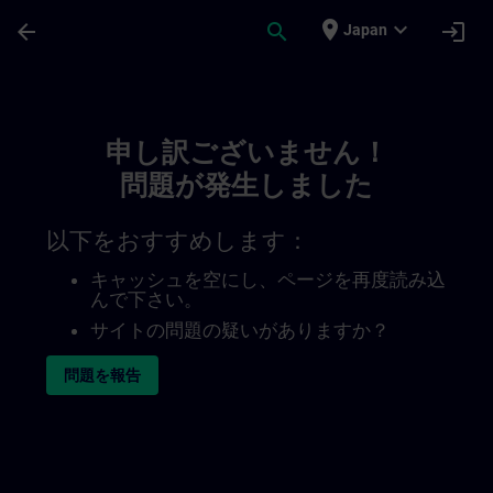
メインコンテンツ
ページが読み込まれました
place
expand_more
arrow_back
search
login
Japan
Toc | SITRAIN
申し訳ございません！
問題が発生しました
以下をおすすめします：
キャッシュを空にし、ページを再度読み込
んで下さい。
サイトの問題の疑いがありますか？
問題を報告