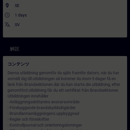
where_to_vote
SE
access_time
1 days
translate
SV
解説
コンテンツ
Denna utbildning genomför du själv framför datorn, när du har
anmält dig till utbildningen så kommer du inom 5 dagar få en
länk från Brandsektionen där du kan starta din utbildning, efter
genomförd utbildning får du ett certifikat från Brandsektionen
Utbildningen innehåller
- Anläggningsskötarens ansvarsområde
- Förebyggande brandskyddsåtgärder
- Brandlarmanläggningens uppbyggnad
- Regler och föreskrifter
- Kontrolljournal och orienteringsövningar