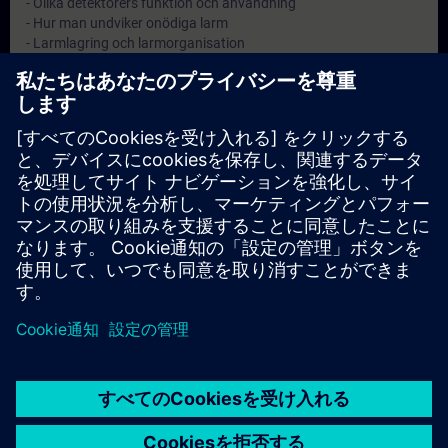
- Olika detektorers funktion och användning
- Hur man undviker onödiga larm
- Larmlagring och larmorganisation
- Larmöverföring till räddningstjänst eller larmcentral
客観的
Att ge anläggningsskötaren kännedom om sitt ansvar samt god
kunskap inom brandskydd.
目標
-
対象グループ
Anläggningsskötare på automatiska brandlarmanläggningar.
© Siemens AG 2026