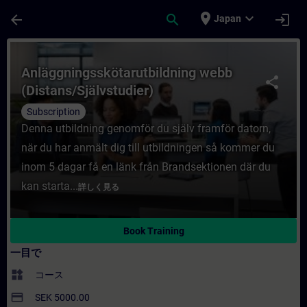
メインコンテンツ
ページが読み込まれました
place
expand_more
arrow_back
search
login
Japan
コース - Anläggningsskötarutbildning
Anläggningsskötarutbildning webb
share
(Distans/Självstudier)
Subscription
Denna utbildning genomför du själv framför datorn,
när du har anmält dig till utbildningen så kommer du
inom 5 dagar få en länk från Brandsektionen där du
kan starta...
詳しく見る
Book Training
一目で
widgets
コース
payment
SEK 5000.00