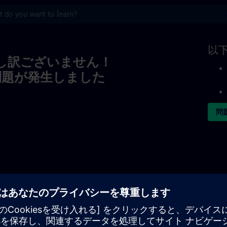
s
以
し訳ございません！
問題が発生しました
問