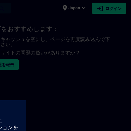
place
expand_more
login
earch
Japan
ログイン
下をおすすめします：
キャッシュを空にし、ページを再度読み込んで下
さい。
サイトの問題の疑いがありますか？
題を報告