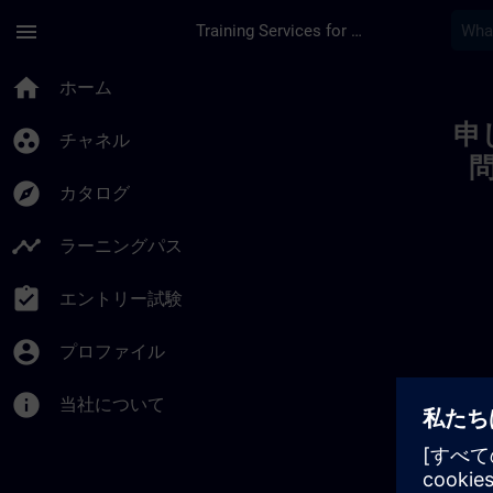
メインコンテンツ
ページが読み込まれました
menu
Training Services for Digital Industries
Toc | SITRAIN
home
ホーム
申
group_work
チャネル
explore
カタログ
timeline
ラーニングパス
assignment_turned_in
エントリー試験
account_circle
プロファイル
info
当社について