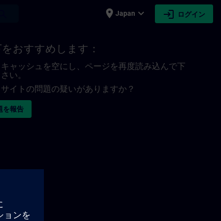
place
expand_more
login
earch
Japan
ログイン
下をおすすめします：
キャッシュを空にし、ページを再度読み込んで下
さい。
サイトの問題の疑いがありますか？
題を報告