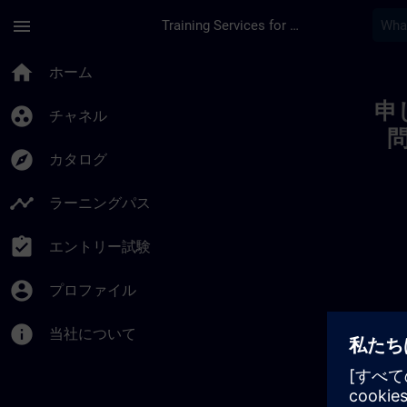
メインコンテンツ
ページが読み込まれました
menu
Training Services for Digital Industries
Toc | SITRAIN
home
ホーム
申
group_work
チャネル
explore
カタログ
timeline
ラーニングパス
assignment_turned_in
エントリー試験
account_circle
プロファイル
info
当社について