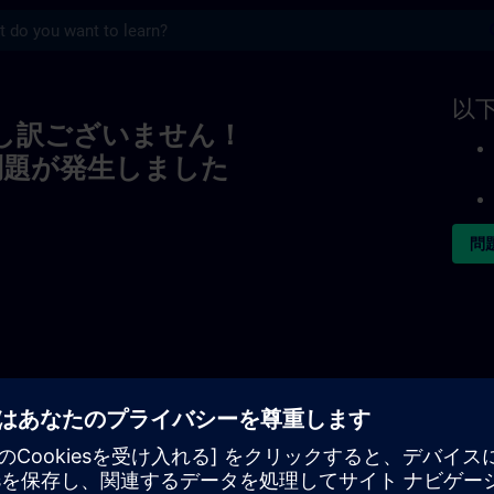
s
以
し訳ございません！
問題が発生しました
問