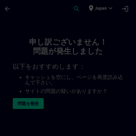
メインコンテンツ
ページが読み込まれました
place
expand_more
arrow_back
search
login
Japan
Toc | SITRAIN
申し訳ございません！
問題が発生しました
以下をおすすめします：
キャッシュを空にし、ページを再度読み込
んで下さい。
サイトの問題の疑いがありますか？
問題を報告