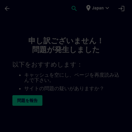
メインコンテンツ
ページが読み込まれました
place
expand_more
arrow_back
search
login
Japan
Toc | SITRAIN
申し訳ございません！
問題が発生しました
以下をおすすめします：
キャッシュを空にし、ページを再度読み込
んで下さい。
サイトの問題の疑いがありますか？
問題を報告