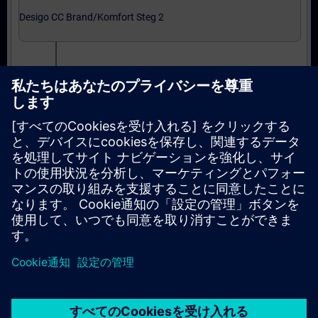
Desigo CC Brand/Komfort Steg 2
Grundkurs i Integrering
Expertnivå: kurser
Integration till Desigo CC