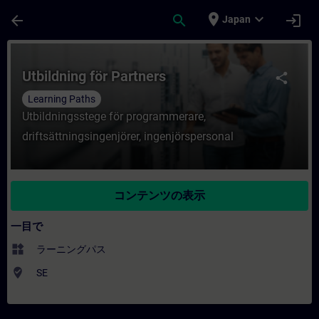
メインコンテンツ
ページが読み込まれました
place
expand_more
arrow_back
search
login
Japan
コース - Utbildning för Partners -
Utbildning för Partners
share
Learning Paths
Utbildningsstege för programmerare,
driftsättningsingenjörer, ingenjörspersonal
コンテンツの表示
一目で
widgets
ラーニングパス
where_to_vote
SE