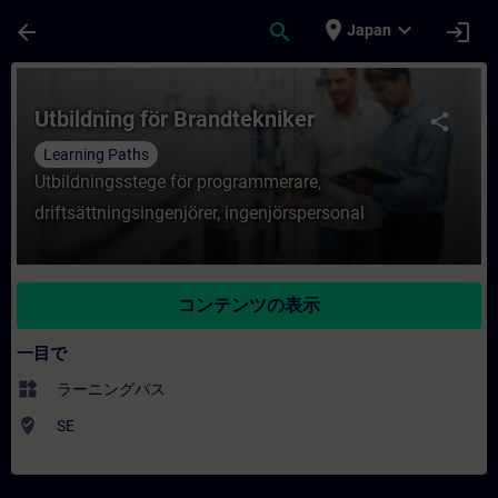
メインコンテンツ
ページが読み込まれました
place
expand_more
arrow_back
search
login
Japan
コース - Utbildning för Brandteknik
Utbildning för Brandtekniker
share
Learning Paths
Utbildningsstege för programmerare,
driftsättningsingenjörer, ingenjörspersonal
コンテンツの表示
一目で
widgets
ラーニングパス
where_to_vote
SE