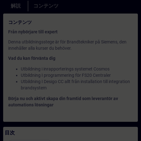
解説
コンテンツ
コンテンツ
Från nybörjare till expert
Denna utbildningsstege är för Brandtekniker på Siemens, den
innehåller alla kurser du behöver.
Vad du kan förvänta dig
Utbildning i inrapporterings systemet Cosmos
Utbildning I programmering för FS20 Centraler
Utbildning I Desigo CC allt från installation till integration
brandsystem
Börja nu och aktivt skapa din framtid som leverantör av
automations lösningar
目次