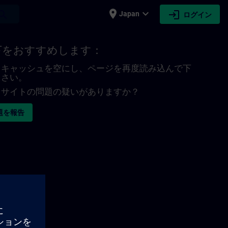
place
expand_more
login
earch
Japan
ログイン
下をおすすめします：
キャッシュを空にし、ページを再度読み込んで下
さい。
サイトの問題の疑いがありますか？
題を報告