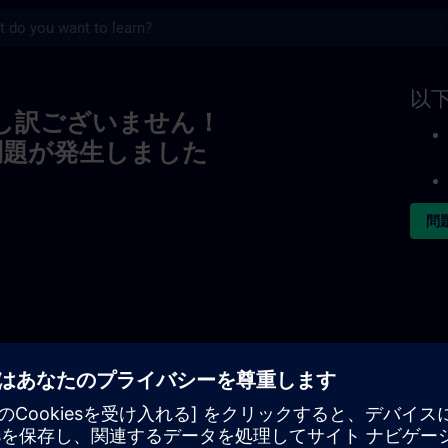
s
以
し訳ございません！
問題が発生しました
問