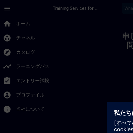
メインコンテンツ
ページが読み込まれました
menu
Training Services for Digital Industries
Toc | SITRAIN
home
ホーム
申
group_work
チャネル
explore
カタログ
timeline
ラーニングパス
assignment_turned_in
エントリー試験
account_circle
プロファイル
info
当社について