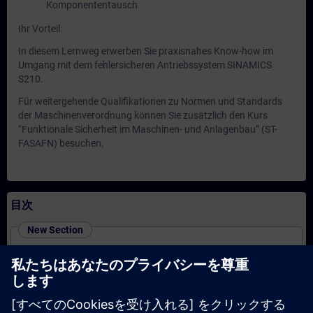
Komponententausch
Ihr Vorteil:
In diesem Lernweg erwerben Sie praxisnahes Know-how im
Umgang mit dem fehlersicheren Antriebssystem SINAMICS
S210.
Für weitergehende Qualifikationen zu Normen und Standards
der Maschinenverordnung können Sie zusätzlich den Kurs
“Funktionale Sicherheit im Maschinen- und Anlagenbau” (ST-
FASAFN) besuchen.
目次
New Section
SINAMICS G220 - Inbetriebnahme und Service
(Präsenz-Training)