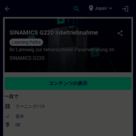
メインコンテンツ
ページが読み込まれました
place
expand_more
arrow_back
search
login
Japan
コース - SINAMICS G220 Inbetriebn
SINAMICS G220 Inbetriebnahme
share
Learning Paths
Ihr Lernweg zur fehlersicheren Parametrierung im
SINAMICS G220:
コンテンツの表示
一目で
widgets
ラーニングパス
基本
where_to_vote
DE