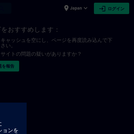
place
expand_more
login
earch
Japan
ログイン
下をおすすめします：
キャッシュを空にし、ページを再度読み込んで下
さい。
サイトの問題の疑いがありますか？
題を報告