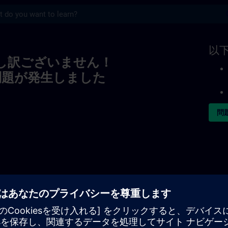
s
以
し訳ございません！
問題が発生しました
問