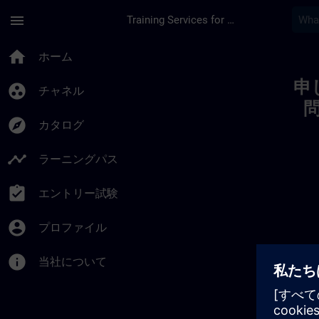
メインコンテンツ
ページが読み込まれました
menu
Training Services for Digital Industries
Toc | SITRAIN
home
ホーム
申
group_work
チャネル
explore
カタログ
timeline
ラーニングパス
assignment_turned_in
エントリー試験
account_circle
プロファイル
info
当社について