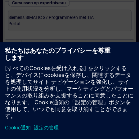
Cursussen op expertniveau
Siemens SIMATIC S7 Programmeren met TIA
Portal
Certificering
Voorbereiding-oefenexamen Programmer met TIA
Portal
Examen Siemens Certified Programmer met TIA
Portal