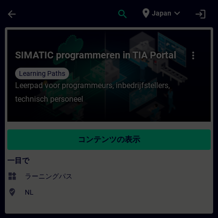
メインコンテンツ
ページが読み込まれました
place
expand_more
arrow_back
search
login
Japan
コース - SIMATIC programmeren in T
SIMATIC programmeren in TIA Portal
more_vert
Learning Paths
Leerpad voor programmeurs, inbedrijfstellers,
technisch personeel
コンテンツの表示
一目で
widgets
ラーニングパス
where_to_vote
NL