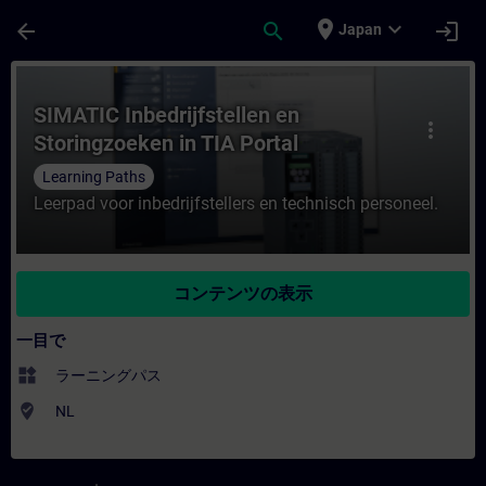
メインコンテンツ
ページが読み込まれました
place
expand_more
arrow_back
search
login
Japan
コース - SIMATIC Inbedrijfstellen en 
SIMATIC Inbedrijfstellen en
more_vert
Storingzoeken in TIA Portal
Learning Paths
Leerpad voor inbedrijfstellers en technisch personeel.
コンテンツの表示
一目で
widgets
ラーニングパス
where_to_vote
NL