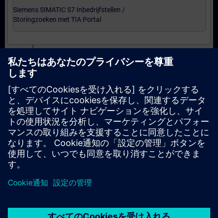
Siemens SIMATIC S7 Inbedrijfstellen /
Storingzoeken met TIA Portal
Certificering
Voorbereiding-oefenexamen Service Technician
met TIA Portal
Examen Siemens Certified Service Technician met
TIA Portal