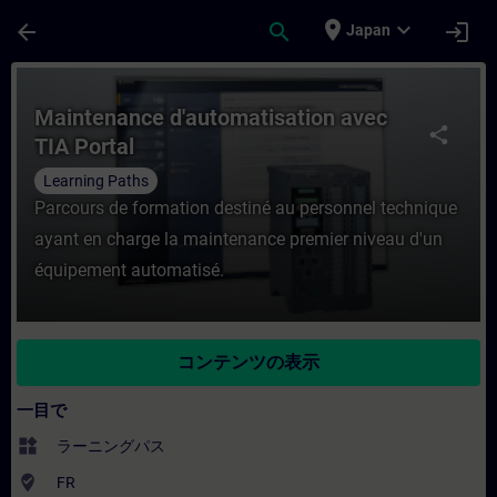
メインコンテンツ
ページが読み込まれました
place
expand_more
arrow_back
search
login
Japan
コース - Maintenance d'automatisati
Maintenance d'automatisation avec
share
TIA Portal
Learning Paths
Parcours de formation destiné au personnel technique
ayant en charge la maintenance premier niveau d'un
équipement automatisé.
コンテンツの表示
一目で
widgets
ラーニングパス
where_to_vote
FR