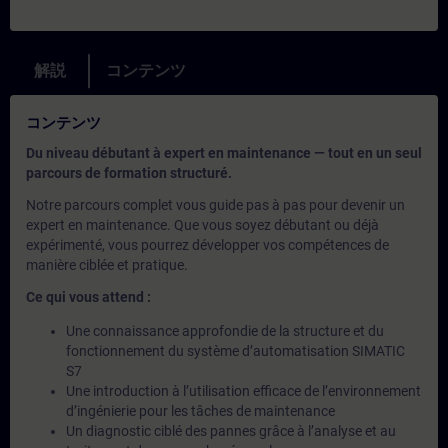
解説
コンテンツ
コンテンツ
Du niveau débutant à expert en maintenance — tout en un seul
parcours de formation structuré.
Notre parcours complet vous guide pas à pas pour devenir un
expert en maintenance. Que vous soyez débutant ou déjà
expérimenté, vous pourrez développer vos compétences de
manière ciblée et pratique.
Ce qui vous attend :
Une connaissance approfondie de la structure et du
fonctionnement du système d’automatisation SIMATIC
S7
Une introduction à l’utilisation efficace de l’environnement
d’ingénierie pour les tâches de maintenance
Un diagnostic ciblé des pannes grâce à l’analyse et au