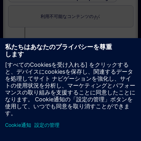
がerror_outline
利用不可能なコンテンツの
Maintenance TIA PORTAL (2ème partie)
Certification
Certification pour techniciens de maintenance sur
TIA PORTAL