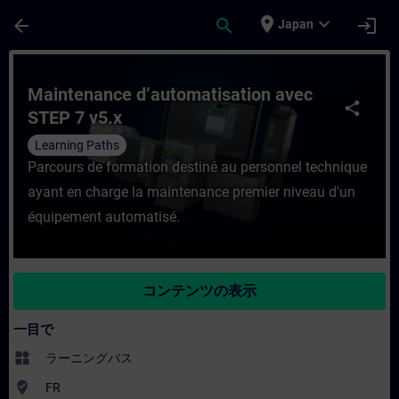
メインコンテンツ
ページが読み込まれました
place
expand_more
arrow_back
search
login
Japan
コース - Maintenance d’automatisati
Maintenance d’automatisation avec
share
STEP 7 v5.x
Learning Paths
Parcours de formation destiné au personnel technique
ayant en charge la maintenance premier niveau d'un
équipement automatisé.
コンテンツの表示
一目で
widgets
ラーニングパス
where_to_vote
FR