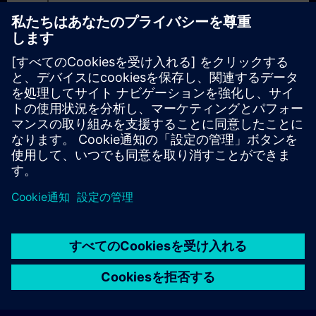
Niveau avancé : cours et test de prérequis en ligne
がerror_outline
利用不可能なコンテンツの
Maintenance STEP7 v5 (2ème partie)
© Siemens AG 2026
home
group_work
explore
timeline
more_horiz
Corporate Information
クッキー通知
利用規約とプライバシーポリ
ホーム
チャネル
カタログ
学習パス
詳しく見る