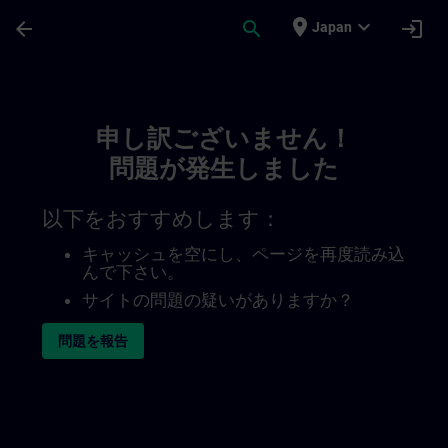
メインコンテンツ
ページが読み込まれました
place
expand_more
arrow_back
search
login
Japan
Toc | SITRAIN
申し訳ございません！
問題が発生しました
以下をおすすめします：
キャッシュを空にし、ページを再度読み込
んで下さい。
サイトの問題の疑いがありますか？
問題を報告