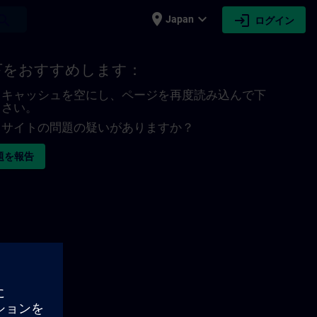
place
expand_more
login
earch
Japan
ログイン
下をおすすめします：
キャッシュを空にし、ページを再度読み込んで下
さい。
サイトの問題の疑いがありますか？
題を報告