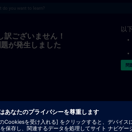
s
以
し訳ございません！
問題が発生しました
問