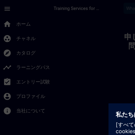
メインコンテンツ
ページが読み込まれました
menu
Training Services for Digital Industries
Toc | SITRAIN
home
ホーム
申
group_work
チャネル
explore
カタログ
timeline
ラーニングパス
assignment_turned_in
エントリー試験
account_circle
プロファイル
info
当社について