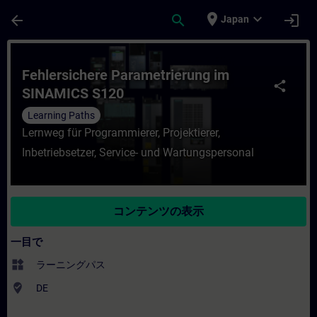
メインコンテンツ
ページが読み込まれました
place
expand_more
arrow_back
search
login
Japan
コース - Fehlersichere Parametrieru
Fehlersichere Parametrierung im
share
SINAMICS S120
Learning Paths
Lernweg für Programmierer, Projektierer,
Inbetriebsetzer, Service- und Wartungspersonal
コンテンツの表示
一目で
widgets
ラーニングパス
where_to_vote
DE