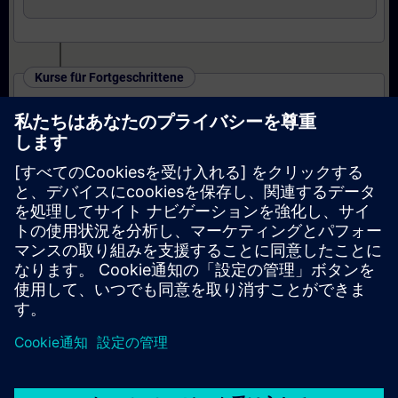
Kurse für Fortgeschrittene
SINAMICS S120 - Parametrieren und
Inbetriebnahme in TIA Portal (Präsenz-Training)
Kurse für Experten
SINAMICS S120 - Parametrieren Safety
Integrated (Präsenz-Training)