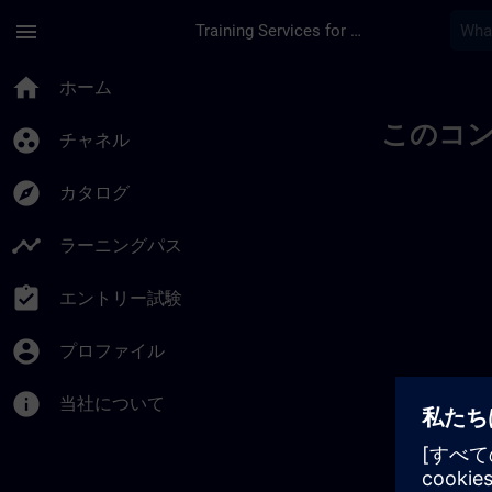
メインコンテンツ
ページが読み込まれました
menu
Training Services for Digital Industries
home
ホーム
このコ
group_work
チャネル
explore
カタログ
timeline
ラーニングパス
assignment_turned_in
エントリー試験
account_circle
プロファイル
info
当社について