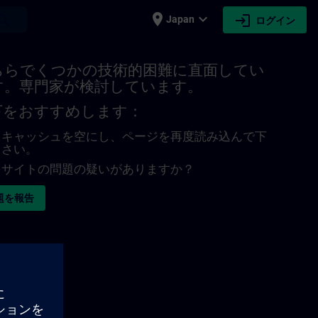
place
expand_more
login
earch
Japan
ログイン
ちらでくつかの技術的困難に直面してい
す。専門家が検討しています。
下をおすすめします：
キャッシュを空にし、ページを再度読み込んで下
さい。
サイトの問題の疑いがありますか？
題を報告