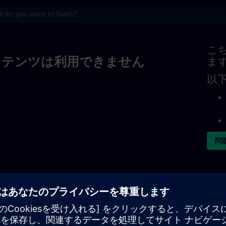
s
こ
ンテンツは利用できません
ま
以
問