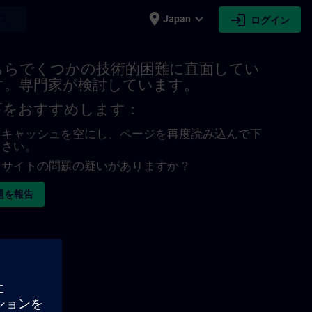
place
expand_more
login
earch
Japan
ログイン
ちらでくつかの技術的困難に直面してい
す。専門家が検討しています。
下をおすすめします：
キャッシュを空にし、ページを再度読み込んで下
さい。
サイトの問題の疑いがありますか？
題を報告