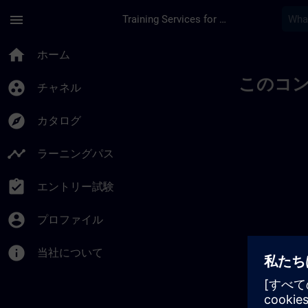
メインコンテンツ
ページが読み込まれました
menu
Training Services for Digital Industries
home
ホーム
このコ
group_work
チャネル
explore
カタログ
timeline
ラーニングパス
assignment_turned_in
エントリー試験
account_circle
プロファイル
info
当社について