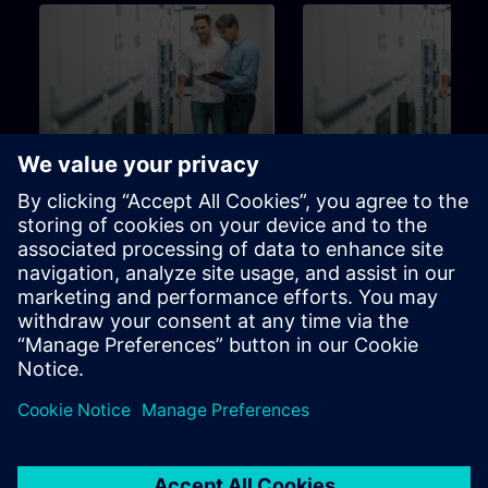
126h
Utbildning för Brandtekniker
Utbildning för Komfort
tekniker
Utbildningsstege för
Utbildningsstege för
programmerare,
programmerare,
driftsättningsingenjörer,
driftsättningsingenjörer, pers
ingenjörspersonal
inom ingenjörssektorn
Learning Paths
Learning Paths