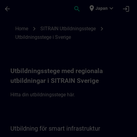
Skip To Main Content
Page Loaded
place
expand_more
arrow_back
search
login
Japan
SITRAIN Utbildningsstege i Sverige | SITR
chevron_right
chevron_right
Home
SITRAIN Utbildningsstege
Utbildningsstege i Sverige
Utbildningsstege med regionala
utbildningar i SITRAIN Sverige
Hitta din utbildningsstege här.
Utbildning för smart infrastruktur