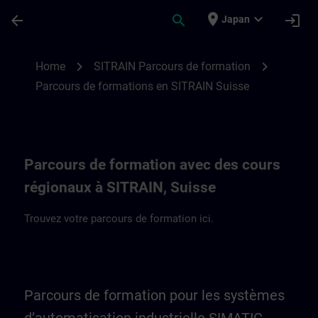
Skip To Main Content
Page Loaded
place
expand_more
arrow_back
search
login
Japan
Parcours de formation en Suisse et au Lie
chevron_right
chevron_right
Home
SITRAIN Parcours de formation
Parcours de formations en SITRAIN Suisse
Parcours de formation avec des cours
régionaux à SITRAIN, Suisse
Trouvez votre parcours de formation ici.
Parcours de formation pour les systèmes