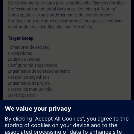
Este treinamento prepara para a certificação "Siemens Certified
Professional for Industrial Networks - Switching & Routing".
Como opção, o exame pode ser realizado posteriormente.
Por favor, note que antes do exame você tem que se identificar
mostrando uma identificação com foto válida.
Target Group
Tomadores de decisão
Planejadores
Equipe de vendas
Configurando engenheiros
Engenheiros de comissionamento
Pessoal de engenharia
Engenheiros de projeto
Pessoal da manutenção
Serviço pessoal
Setor: COOs
TI: CIOs, planejadores de rede e administradores
Dates And Registration