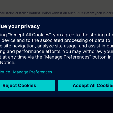
ildbausteine erstellen kannst. Dabei kannst du auch PLC-Datentypen in der
nittstelle von Bildbausteinen kennen und kannst Bildbausteine als Popup
ng V20
e V20