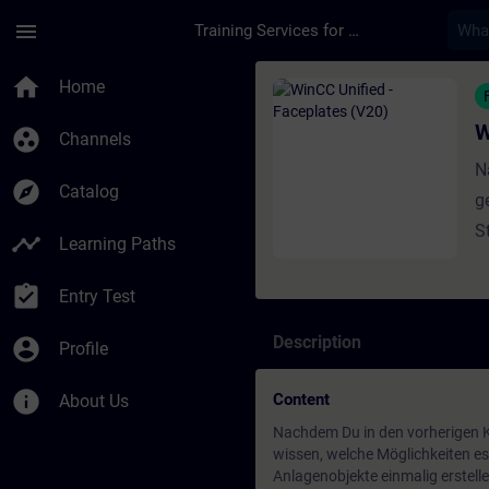
Skip To Main Content
Page Loaded
menu
Training Services for Digital Industries
Course - WinCC Unifi
home
Home
W
group_work
Channels
N
explore
Catalog
g
S
timeline
Learning Paths
B
assignment_turned_in
d
Entry Test
e
Description
account_circle
Profile
P
B
info
Content
About Us
m
Nachdem Du in den vorherigen Ku
C
wissen, welche Möglichkeiten es 
Anlagenobjekte einmalig erstelle