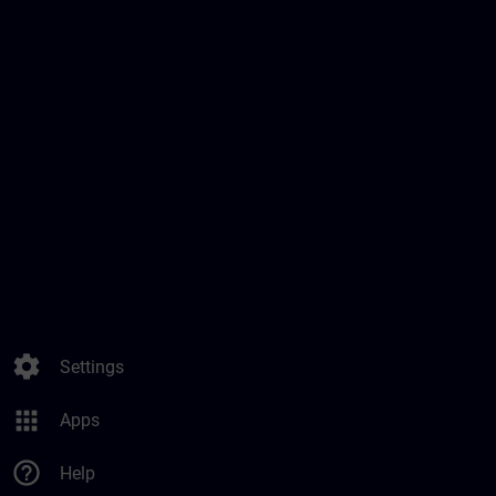
settings
Settings
apps
Apps
help_outline
Help