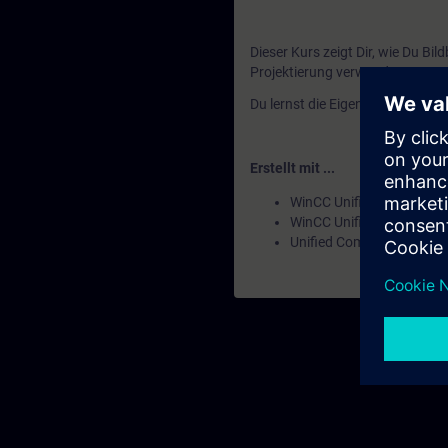
Dieser Kurs zeigt Dir, wie Du B
Projektierung verwenden.
Du lernst die Eigenschaften-Sch
Erstellt mit ...
WinCC Unified Engineeri
WinCC Unified PC Runtim
Unified Comfort Panels