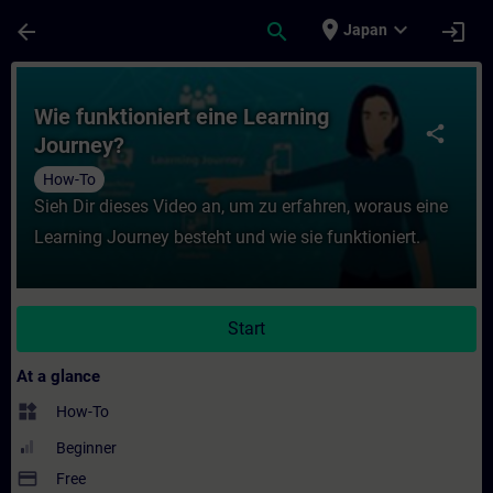
Skip To Main Content
Page Loaded
place
expand_more
arrow_back
search
login
Japan
Course - Wie funktioniert eine Learning Jo
Wie funktioniert eine Learning
share
Journey?
How-To
Sieh Dir dieses Video an, um zu erfahren, woraus eine
Learning Journey besteht und wie sie funktioniert.
Start
At a glance
widgets
How-To
Beginner
payment
Free