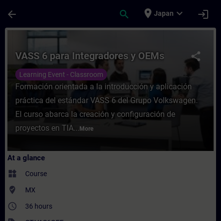
Skip To Main Content
Page Loaded
place
expand_more
arrow_back
search
login
Japan
Course - VASS 6 para Integradores y OEMs 
VASS 6 para Integradores y OEMs
share
Learning Event - Classroom
Formación orientada a la introducción y aplicación
práctica del estándar VASS 6 del Grupo Volkswagen.
El curso abarca la creación y configuración de
proyectos en TIA...
More
At a glance
widgets
Course
where_to_vote
MX
access_time
36 hours