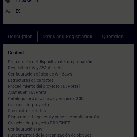
sell
CT-VAS6OEE
translate
ES
Description
Dates and Registration
Quotation
Content
Preparación del dispositivo de programación
Requisitos HW y SW utilizado
Configuración básica de Windows
Estructuras de carpetas
Procedimiento del proyecto TIA Portal
Ajustes en TIA Portal
Catálogo de dispositivos y archivos GSD
Creación del proyecto
Suministro de datos
Planteamiento general y pasos de configuración
Creación del proyecto PROFINET
Configuración HW
Fundamentos de la organización de bloques