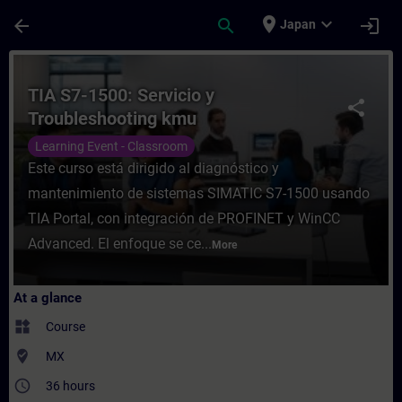
Skip To Main Content
Page Loaded
place
expand_more
arrow_back
search
login
Japan
Course - TIA S7-1500: Servicio y Troubles
TIA S7-1500: Servicio y
share
Troubleshooting kmu
Learning Event - Classroom
Este curso está dirigido al diagnóstico y
mantenimiento de sistemas SIMATIC S7-1500 usando
TIA Portal, con integración de PROFINET y WinCC
Advanced. El enfoque se ce...
More
At a glance
widgets
Course
where_to_vote
MX
access_time
36 hours