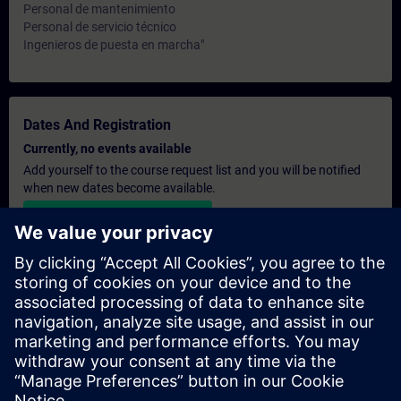
Personal de mantenimiento
Personal de servicio técnico
Ingenieros de puesta en marcha"
Dates And Registration
Currently, no events available
Add yourself to the course request list and you will be notified
when new dates become available.
Activate notification service
Personalised Quotation
If you require a standard list price quotation for this training, for
example for your purchasing department, then please click the
link below. You first need to provide some personal details and
after this a quotation will be emailed to you.