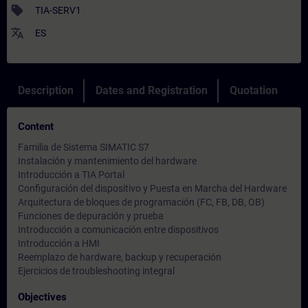
sell
TIA-SERV1
translate
ES
Description
Dates and Registration
Quotation
Content
Familia de Sistema SIMATIC S7
Instalación y mantenimiento del hardware
Introducción a TIA Portal
Configuración del dispositivo y Puesta en Marcha del Hardware
Arquitectura de bloques de programación (FC, FB, DB, OB)
Funciones de depuración y prueba
Introducción a comunicación entre dispositivos
Introducción a HMI
Reemplazo de hardware, backup y recuperación
Ejercicios de troubleshooting integral
Objectives