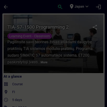
Skip To Main Content
Page Loaded
place
expand_more
arrow_back
search
login
Japan
Course - TIA-S7-1500 Programming 2 - Trai
TIA-S7-1500 Programming 2
share
Learning Event - Classroom
Pagilinsite savo teorines žinias atlikdami daugybę
praktinių TIA sistemos modulio pratimų. Programa
sudaro SIMATIC S7 automatikos sistema, ET200
paskirstytoji įvesti...
More
At a glance
widgets
Course
where_to_vote
FI
access_time
5 days