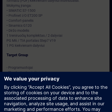
formatu (PDF) kiekvienam dalyviui individualiai.
Mokymų įranga:
• SIMATIC S7-1500
• Profinet I/O ET200 SP
• Comfort-panelis
• Sinamics G120
• Diržo modelis
1 treniruočių komplektas / 2 dalyviai
PG M6 / TIA portalas Step7 V19
1 PG kiekvienam dalyviui
Target Group
- Programuotojai
- Eksploatacijos inžinieriai
- Inžinerinis personalas
Dates And Registration
Currently, no events available