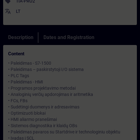
sell
TIA-PRO2
translate
LT
Description
Dates and Registration
Content
• Paleidimas - S7-1500
• Paleidimas – paskirstytoji I/O sistema
• PLC Tags
• Paleidimas - HMI
• Programos projektavimo metodai
• Analoginių verčių apdorojimas ir aritmetika
• FCs, FBs
• Sudėtingi duomenys ir adresavimas
• Optimizuoti blokai
• HMI aliarmo pranešimai
• Sistemos diagnostika ir klaidų OBs
• Paleidimas pavaros su Startdrive ir technologiniu objektu
• Įvadas į SCL