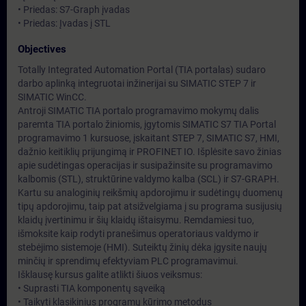
• Priedas: S7-Graph įvadas
• Priedas: Įvadas į STL
Objectives
Totally Integrated Automation Portal (TIA portalas) sudaro
darbo aplinką integruotai inžinerijai su SIMATIC STEP 7 ir
SIMATIC WinCC.
Antroji SIMATIC TIA portalo programavimo mokymų dalis
paremta TIA portalo žiniomis, įgytomis SIMATIC S7 TIA Portal
programavimo 1 kursuose, įskaitant STEP 7, SIMATIC S7, HMI,
dažnio keitiklių prijungimą ir PROFINET IO. Išplėsite savo žinias
apie sudėtingas operacijas ir susipažinsite su programavimo
kalbomis (STL), struktūrine valdymo kalba (SCL) ir S7-GRAPH.
Kartu su analoginių reikšmių apdorojimu ir sudėtingų duomenų
tipų apdorojimu, taip pat atsižvelgiama į su programa susijusių
klaidų įvertinimu ir šių klaidų ištaisymu. Remdamiesi tuo,
išmoksite kaip rodyti pranešimus operatoriaus valdymo ir
stebėjimo sistemoje (HMI). Suteiktų žinių dėka įgysite naujų
minčių ir sprendimų efektyviam PLC programavimui.
Išklausę kursus galite atlikti šiuos veiksmus:
• Suprasti TIA komponentų sąveiką
• Taikyti klasikinius programų kūrimo metodus