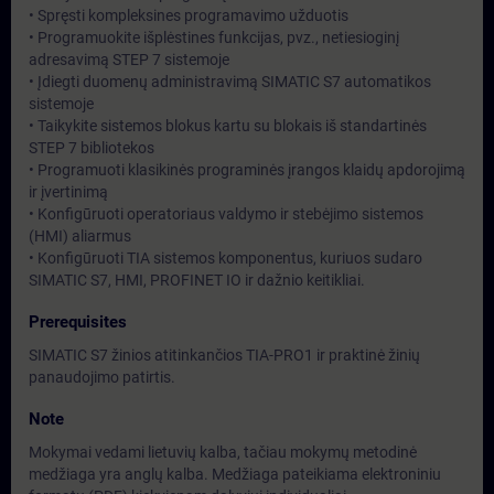
• Spręsti kompleksines programavimo užduotis
• Programuokite išplėstines funkcijas, pvz., netiesioginį
adresavimą STEP 7 sistemoje
• Įdiegti duomenų administravimą SIMATIC S7 automatikos
sistemoje
• Taikykite sistemos blokus kartu su blokais iš standartinės
STEP 7 bibliotekos
• Programuoti klasikinės programinės įrangos klaidų apdorojimą
ir įvertinimą
• Konfigūruoti operatoriaus valdymo ir stebėjimo sistemos
(HMI) aliarmus
• Konfigūruoti TIA sistemos komponentus, kuriuos sudaro
SIMATIC S7, HMI, PROFINET IO ir dažnio keitikliai.
Prerequisites
SIMATIC S7 žinios atitinkančios TIA-PRO1 ir praktinė žinių
panaudojimo patirtis.
Note
Mokymai vedami lietuvių kalba, tačiau mokymų metodinė
medžiaga yra anglų kalba. Medžiaga pateikiama elektroniniu