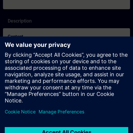
Description
Content
SITRAIN-egenskaper och skillnader mellan inlärningsformaten