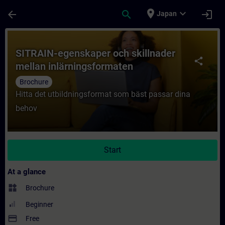
Skip To Main Content
Page Loaded
place
expand_more
arrow_back
search
login
Japan
Course - SITRAIN-egenskaper och skillnade
SITRAIN-egenskaper och skillnader
share
mellan inlärningsformaten
Brochure
Hitta det utbildningsformat som bäst passar dina
behov
Start
At a glance
widgets
Brochure
Beginner
payment
Free