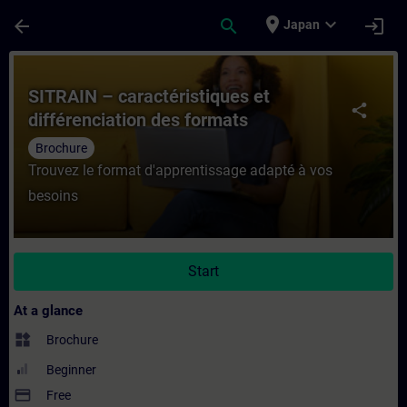
Skip To Main Content
Page Loaded
place
expand_more
arrow_back
search
login
Japan
Course - SITRAIN – caractéristiques et dif
SITRAIN – caractéristiques et
share
différenciation des formats
d’apprentissage
Brochure
Trouvez le format d'apprentissage adapté à vos
besoins
Start
At a glance
widgets
Brochure
Beginner
payment
Free