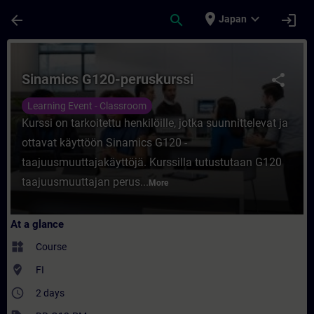
Skip To Main Content
Page Loaded
place
expand_more
arrow_back
search
login
Japan
Course - Sinamics G120-peruskurssi - Trai
Sinamics G120-peruskurssi
share
Learning Event - Classroom
Kurssi on tarkoitettu henkilöille, jotka suunnittelevat ja
ottavat käyttöön Sinamics G120 -
taajuusmuuttajakäyttöjä. Kurssilla tutustutaan G120
taajuusmuuttajan perus...
More
At a glance
widgets
Course
where_to_vote
FI
access_time
2 days