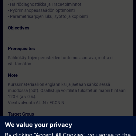
- Häiriödiagnostiikka ja Trace-toiminnot
- Pyörimisnopeussäädön optimointi
- Parametrisarjojen luku, syöttö ja kopiointi
Objectives
-
Prerequisites
Sähkökäyttöjen perusteiden tuntemus suotava, mutta ei
välttämätön.
Note
Kurssimateriaali on englanniksi ja jaetaan sähköisessä
muodossa (pdf). Osallistuja voi tilata tulostetun mapin hintaan
120 € (alv 0 %).
Vientivalvonta AL :N / ECCN:N
Target Group
-