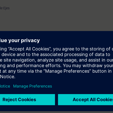
e Ejes
)
vas (Camming)
as para la integración, desarrollo y programación de sistemas de Motion
iferentes herramientas de programación para secuencias de posicionam
es especializadas de accionamientos, control de posición y sincronización
ION, su arquitectura y programación de tareas de posicionamiento, equi
- Nivel 1 [MC-SMO-PM].