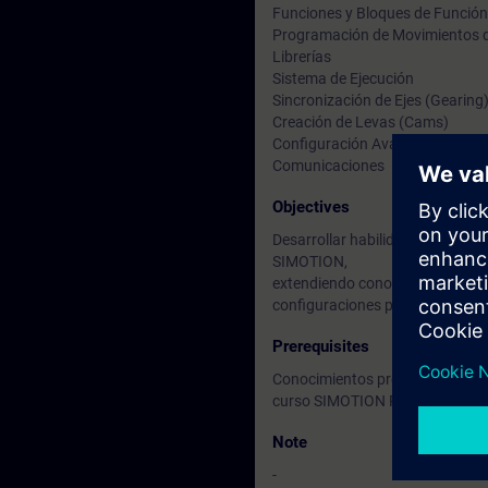
Funciones y Bloques de Función
Programación de Movimientos d
Librerías
Sistema de Ejecución
Sincronización de Ejes (Gearing
Creación de Levas (Cams)
Configuración Avanzada de Le
Comunicaciones
Objectives
Desarrollar habilidades avanzad
SIMOTION,
extendiendo conocimientos en d
configuraciones para aplicacion
Prerequisites
Conocimientos previos en SIMOT
curso SIMOTION Programación 
Note
-