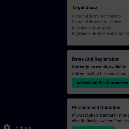
Target Group
Personal de mantenimiento
Personal de servicio técnico
Ingenieros de proyectos
Ingenieros de puesta en marcha
Dates And Registration
Currently, no events available
Add yourself to the course reque
Activate notification service
Personalised Quotation
If you require a standard list pr
click the link below. You first n
settings
Settings