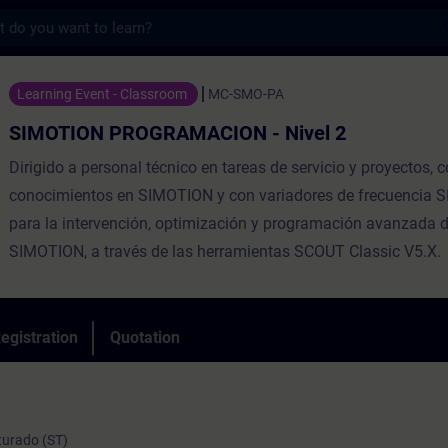
s
ROGRAMACION - Nivel 2 - Training - Train
Learning Event - Classroom
MC-SMO-PA
SIMOTION PROGRAMACION - Nivel 2
Dirigido a personal técnico en tareas de servicio y proyectos, 
conocimientos en SIMOTION y con variadores de frecuencia 
para la intervención, optimización y programación avanzada 
SIMOTION, a través de las herramientas SCOUT Classic V5.X.
egistration
Quotation
turado (ST)