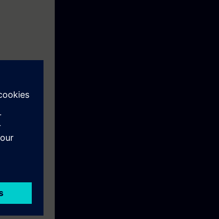
 Control con
iento y
 de ejes.
valentes al