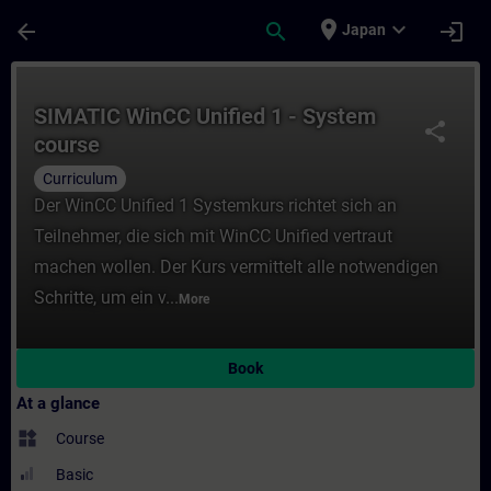
Skip To Main Content
Page Loaded
place
expand_more
arrow_back
search
login
Japan
Course - SIMATIC WinCC Unified 1 - System
SIMATIC WinCC Unified 1 - System
share
course
Curriculum
Der WinCC Unified 1 Systemkurs richtet sich an
Teilnehmer, die sich mit WinCC Unified vertraut
machen wollen. Der Kurs vermittelt alle notwendigen
Schritte, um ein v...
More
Book
At a glance
widgets
Course
Basic